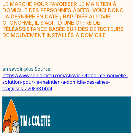
LE MARCHÉ POUR FAVORISER LE MAINTIEN À
DOMICILE DES PERSONNES ÂGÉES. VOICI DONC
LA DERNIÈRE EN DATE ; BAPTISÉE ALLOVIE
OTONO-ME, IL S’AGIT D’UNE OFFRE DE
TÉLÉASSISTANCE BASÉE SUR DES DÉTECTEURS
DE MOUVEMENT INSTALLÉS À DOMICILE
en savoir plus Source
https://www.senioractu.com/Allovie-Otono-me-nouvelle-
solution-pour-le-maintien-a-domicile-des-aines-
fragilises_a20838.html