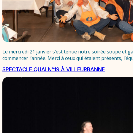
Le mercredi 21 janvier s’est tenue notre soirée soupe et g
commencer l’année. Merci à ceux qui étaient présents, l’éq
SPECTACLE QUAI N°19 À VILLEURBANNE