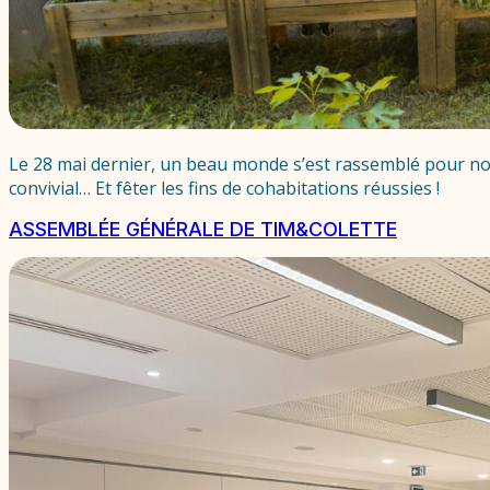
Le 28 mai dernier, un beau monde s’est rassemblé pour not
convivial… Et fêter les fins de cohabitations réussies !
ASSEMBLÉE GÉNÉRALE DE TIM&COLETTE