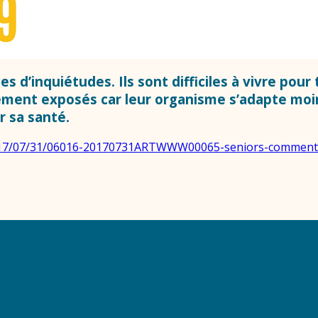
es d’inquiétudes. Ils sont difficiles à vivre pour
èrement exposés car leur organisme s’adapte moin
r sa santé.
r/2017/07/31/06016-20170731ARTWWW00065-seniors-comment-