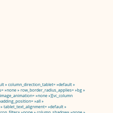
lt » column_direction_tablet= »default »
ius= »none » row_border_radius_applies= »bg »
bg_image_animation= »none »][vc_column
dding_position= »all »
 tablet_text_alignment= »default »
drop_filter= »none » column_shadow= »none »