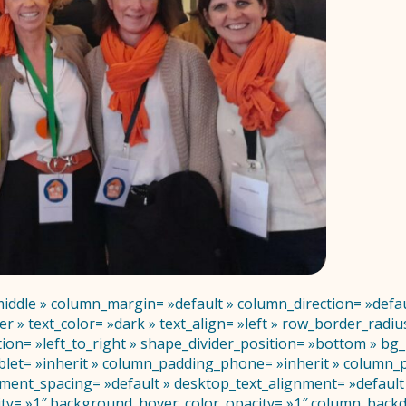
middle » column_margin= »default » column_direction= »defau
r » text_color= »dark » text_align= »left » row_border_rad
ection= »left_to_right » shape_divider_position= »bottom » 
et= »inherit » column_padding_phone= »inherit » column_pa
ent_spacing= »default » desktop_text_alignment= »default »
ity= »1″ background_hover_color_opacity= »1″ column_back