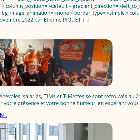
 column_position= »default » gradient_direction= »left_to_r
t » bg_image_animation= »none » border_type= »simple » col
Novembre 2022 par Etienne PIQUET […]
névoles, salariés, TIMs et TIMettes se sont retrouvés au Ca
r votre présence et votre bonne humeur, en espérant vous re
N !