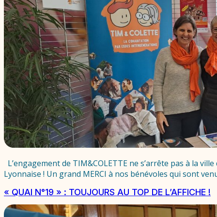
L’engagement de TIM&COLETTE ne s’arrête pas à la ville 
Lyonnaise ! Un grand MERCI à nos bénévoles qui sont venues
« QUAI N°19 » : TOUJOURS AU TOP DE L’AFFICHE !