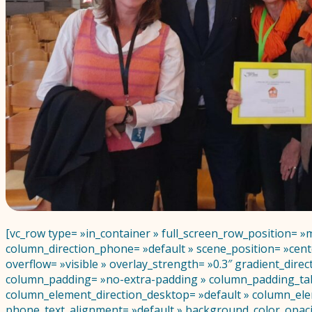
[vc_row type= »in_container » full_screen_row_position= »
column_direction_phone= »default » scene_position= »cente
overflow= »visible » overlay_strength= »0.3″ gradient_dir
column_padding= »no-extra-padding » column_padding_tabl
column_element_direction_desktop= »default » column_elem
phone_text_alignment= »default » background_color_opac